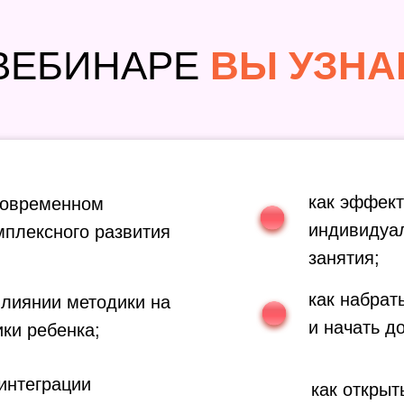
ВЕБИНАРЕ
ВЫ УЗНА
как эффект
 современном
индивидуа
мплексного развития
занятия;
как набрат
влиянии методики на
и начать д
ки ребенка;
интеграции
как открыт