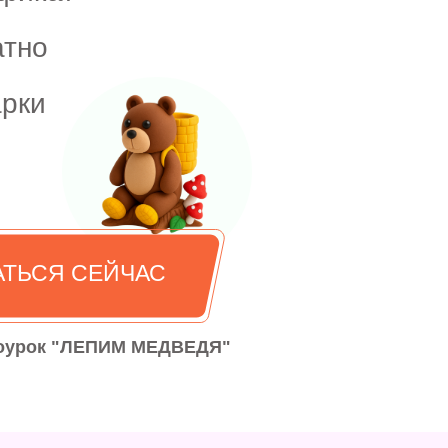
атно
арки
АТЬСЯ СЕЙЧАС
оурок "ЛЕПИМ МЕДВЕДЯ"