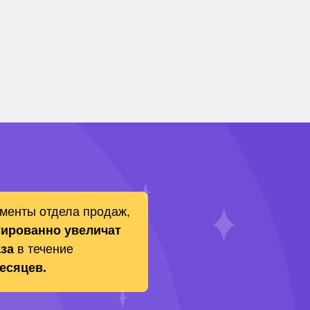
менты отдела продаж,
тированно увеличат
аза
в течение
есяцев.