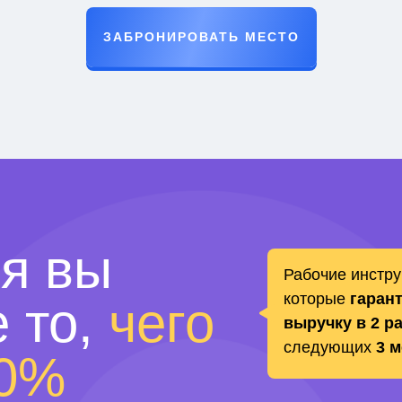
ЗАБРОНИРОВАТЬ МЕСТО
ня вы
Рабочие инстру
которые
гаран
е то,
чего
выручку в 2 р
следующих
3 м
90%