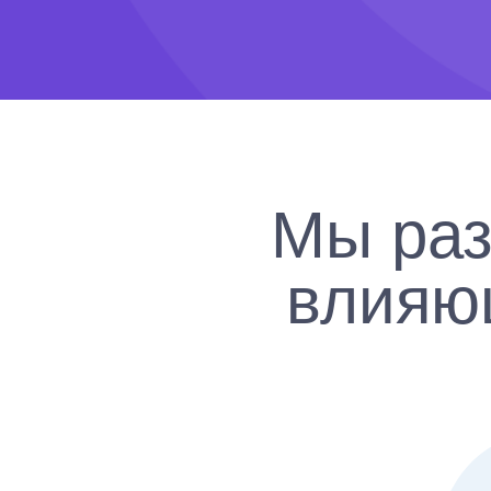
Мы ра
влияю