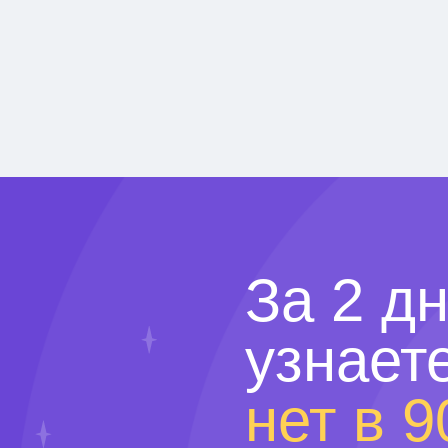
За 2 д
узнает
нет в 