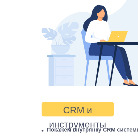
CRM и
инструменты
Покажем внутрянку CRM системы