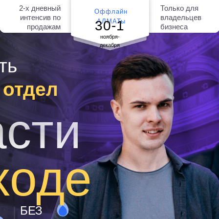
2-х дневный
Только для
Оффлайн
интенсив по
владельцев
АЛМАТы
30-1
продажам
бизнеса
ноября-
декабря
ть
 отдел
сти
ходе
БЕЗ