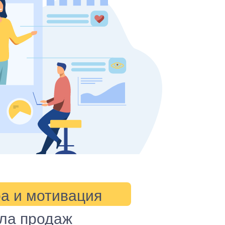
а и мотивация
ла продаж