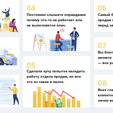
04
06
Постоянно слышите оправдания
Самый б
почему что-то не работает или
продаж 
не выполняется план.
перед з
07
Вы боит
начнете
— все р
05
Сделали кучу попыток наладить
работу отдела продаж, но все
08
это из гавна и палок.
Всех гл
клиенто
лично в