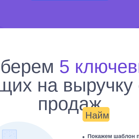
зберем
5 ключев
щих на выручку 
продаж
Найм
Покажем шаблон 