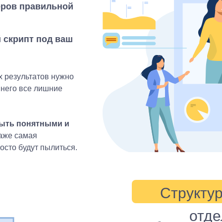
еров правильной
скрипт под ваш
х результатов нужно
 него все лишние
быть понятными и
аже самая
сто будут пылиться.
Структур
отде