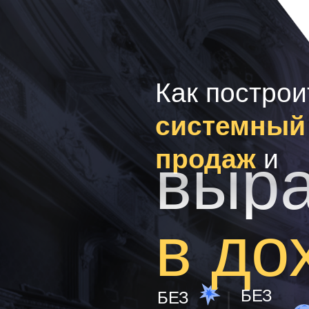
Как построи
системный
продаж
и
выра
в до
БЕЗ
БЕЗ