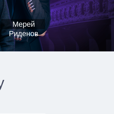
Мерей
Риденов
у